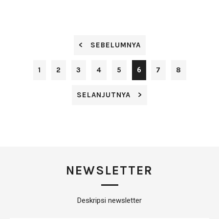
Rp0,-
< SEBELUMNYA
1
2
3
4
5
6
7
8
SELANJUTNYA >
NEWSLETTER
Deskripsi newsletter