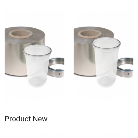
Rp6.345.000,-
Rp6.745.000,-
Product New