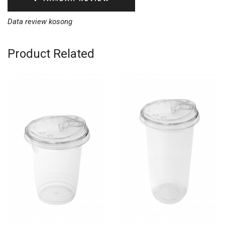
Data review kosong
Product Related
Rp892.000,-
Rp845.000,-