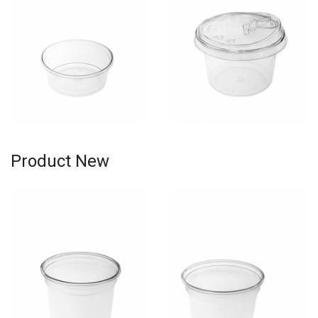
Rp643.000,-
Rp625.000,-
Product New
Rp572.000,-
Rp1.384.000,-