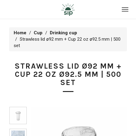
Toggl
navig
Home
Cup
Drinking cup
Strawless lid ø92 mm + Cup 22 oz ø92.5 mm | 500
set
STRAWLESS LID Ø92 MM +
CUP 22 OZ Ø92.5 MM | 500
SET